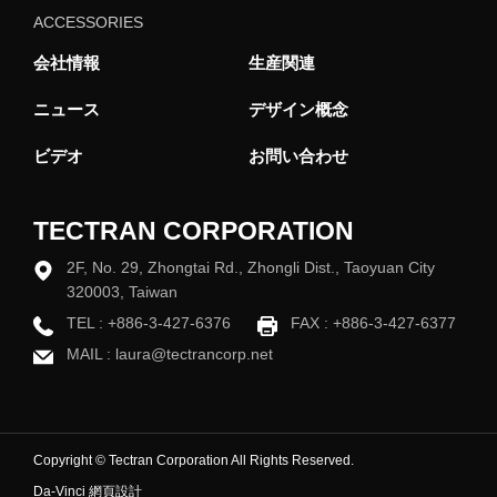
ACCESSORIES
会社情報
生産関連
ニュース
デザイン概念
ビデオ
お問い合わせ
TECTRAN CORPORATION
2F, No. 29, Zhongtai Rd., Zhongli Dist., Taoyuan City
320003, Taiwan
TEL :
+886-3-427-6376
FAX : +886-3-427-6377
MAIL :
laura@tectrancorp.net
Copyright © Tectran Corporation All Rights Reserved.
Da-Vinci
網頁設計