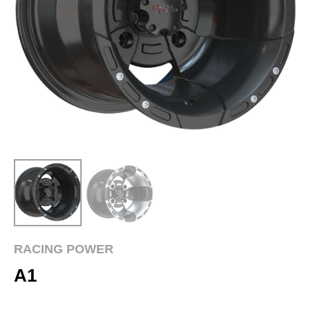
RACING POWER
A1