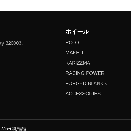
ホイール
POLO
ity 320003,
MAKH.T
KARIZZMA
RACING POWER
FORGED BLANKS
ACCESSORIES
-Vinci
網頁設計