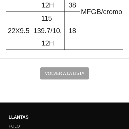
12H
38
MFGB/cromo
115-
22X9.5
139.7/10,
18
12H
VOLVER A LA LISTA
LLANTAS
POLO