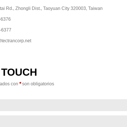
tai Rd., Zhongli Dist., Taoyuan City 320003, Taiwan
-6376
7-6377
tectrancorp.net
N TOUCH
cados con
*
son obligatorios